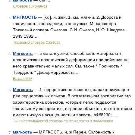
мягкость
— См …
3
Словарь синонимов
МЯГКОСТЬ
— [хк ], и, жен. 1. см. мягкий. 2. Доброта и
4
тактичность в поведении, в поступках. М. характера.
Толковый словарь Ожегова. С.И. Ожегов, Н.Ю. Шведова.
1949 1992 …
Толковый словарь Ожегова
Мягкость
— в металлургии, способность материала к
5
пластическая пластической деформации при действии на
него сравнительно малых сил. См. также * Прочность *
Твердость * Деформируемость …
Википедия
Мягкость
— 1. перцептивное качество, характеризующее
6
ряд перцептивных опытов. В осязательном восприятии это
характеристика объектов, которые легко поддаются
тактильному восприятию, в зрении объектов, цвета которых
имеют низкую насыщенность и яркость, в&#8230; …
Энциклопедический словарь по психологии и педагогике
мягкость
— МЯГКОСТЬ, и, ж Перен. Склонность к
7